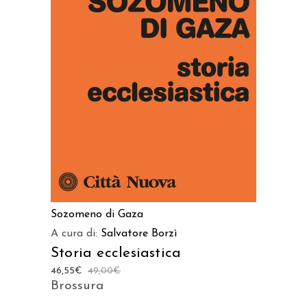
AGGIUNGI AL CARRELLO
Sozomeno di Gaza
A cura di:
Salvatore Borzì
Storia ecclesiastica
46,55
€
49,00
€
Brossura