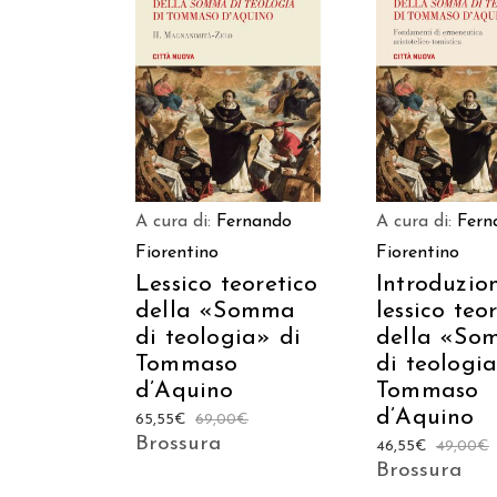
AGGIUNGI AL CARRELLO
AGGIUNGI AL C
A cura di:
Fernando
A cura di:
Fern
Fiorentino
Fiorentino
Lessico teoretico
Introduzio
della «Somma
lessico teo
di teologia» di
della «So
Tommaso
di teologi
d’Aquino
Tommaso
d’Aquino
65,55
€
69,00
€
Brossura
46,55
€
49,00
€
Brossura