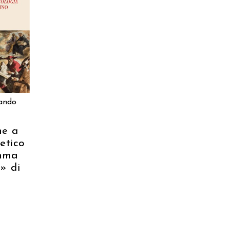
ARRELLO
ando
ne a
retico
mma
a» di