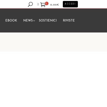
0
ACCEDI
0,00
€
EBOOK
NEWS
SOSTIENICI
RIVISTE
essun prodotto nel carrello.