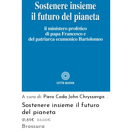
AGGIUNGI AL CARRELLO
A cura di:
Piero Coda
John Chryssavgis
...
Sostenere insieme il futuro
del pianeta
21,85
€
23,00
€
Brossura