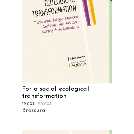
Prodotto acquistabile sui
seguenti store
ACQUISTA SU AMAZON
ACQUISTA SU IBS
For a social ecological
transformation
19,00
€
20,00
€
Brossura