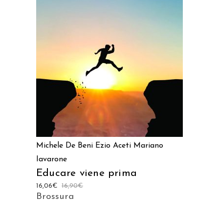
AGGIUNGI AL CARRELLO
Michele De Beni
Ezio Aceti
Mariano
Iavarone
Educare viene prima
16,06
€
16,90
€
Brossura