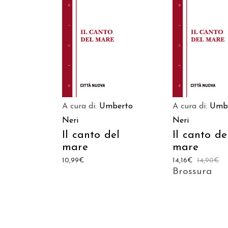
AGGIUNGI AL CARRELLO
AGGIUNGI AL C
A cura di:
Umberto
A cura di:
Umb
Neri
Neri
Il canto del
Il canto de
mare
mare
10,99
€
14,16
€
14,90
€
Brossura