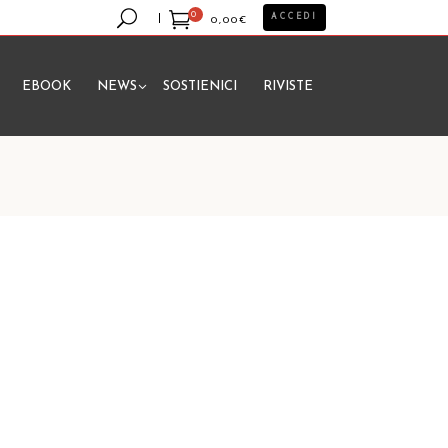
0
ACCEDI
0,00
€
EBOOK
NEWS
SOSTIENICI
RIVISTE
essun prodotto nel carrello.