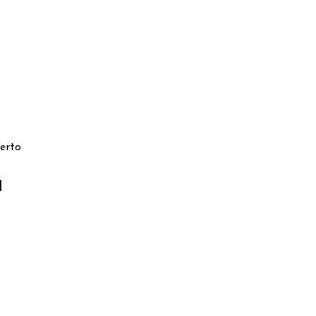
ARRELLO
erto
l