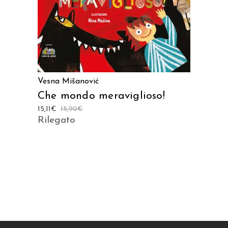
Vesna Mišanović
Che mondo meraviglioso!
15,11
€
15,90
€
Rilegato