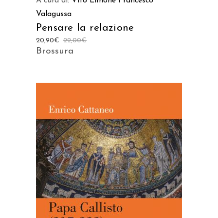
A cura di:
Vito Limone
Francesco
Valagussa
Pensare la relazione
20,90
€
22,00
€
Brossura
AGGIUNGI AL CARRELLO