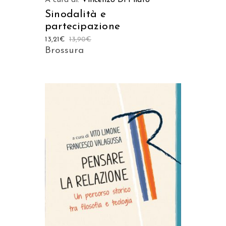
A cura di:
Vincenzo Di Pilato
Sinodalità e
partecipazione
13,21
€
13,90
€
Brossura
Prodotto acquistabile sui
seguenti store
ACQUISTA SU
AMAZON
ACQUISTA SU IBS