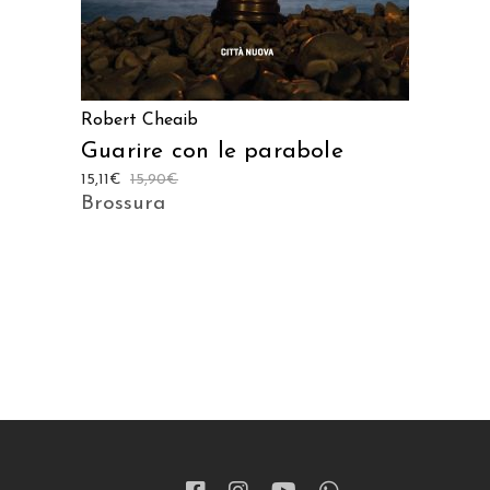
Robert Cheaib
Guarire con le parabole
15,11
€
15,90
€
Brossura