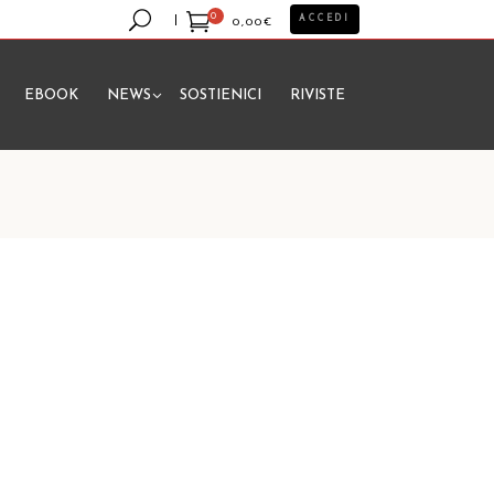
0
ACCEDI
0,00
€
EBOOK
NEWS
SOSTIENICI
RIVISTE
essun prodotto nel carrello.