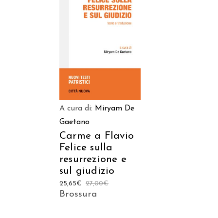
AGGIUNGI AL CARRELLO
A cura di:
Miryam De
Gaetano
Carme a Flavio
Felice sulla
resurrezione e
sul giudizio
25,65
€
27,00
€
Brossura