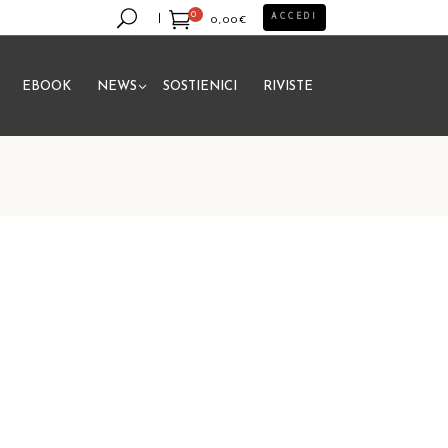
0
ACCEDI
0,00
€
EBOOK
NEWS
SOSTIENICI
RIVISTE
essun prodotto nel carrello.