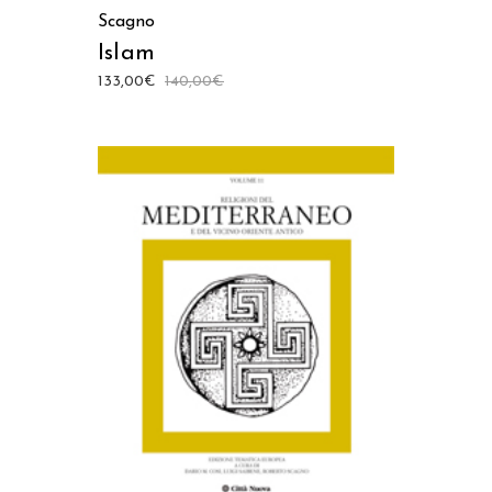
Scagno
Islam
133,00
€
140,00
€
AGGIUNGI AL CARRELLO