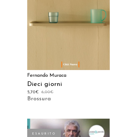
AGGIUNGI AL CARRELLO
Fernando Muraca
Dieci giorni
5,70
€
6,00
€
Brossura
ESAURITO