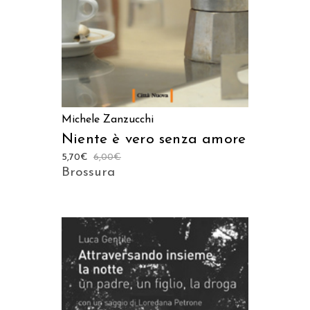
Michele Zanzucchi
Niente è vero senza amore
5,70
€
6,00
€
Brossura