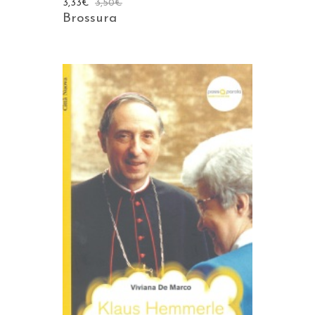
3,33
€
3,50
€
Brossura
AGGIUNGI AL CARRELLO