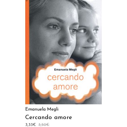
LEGGI TUTTO
Emanuela Megli
Cercando amore
3,33
€
3,50
€