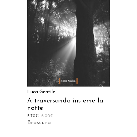
AGGIUNGI AL CARRELLO
Luca Gentile
Attraversando insieme la
notte
5,70
€
6,00
€
Brossura