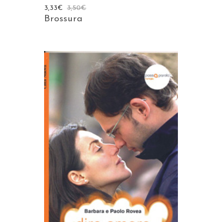
3,33
€
3,50
€
Brossura
AGGIUNGI AL CARRELLO