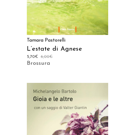
Tamara Pastorelli
L’estate di Agnese
5,70
€
6,00
€
Brossura