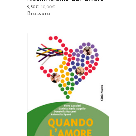
9,50
€
10,00
€
Brossura
AGGIUNGI AL CARRELLO