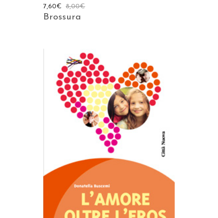
7,60
€
8,00
€
Brossura
AGGIUNGI AL CARRELLO