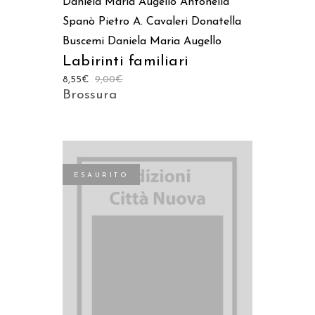
Daniela Maria Augello
Antonella
Spanò
Pietro A. Cavaleri
Donatella
Buscemi
Daniela Maria Augello
Labirinti familiari
8,55
€
9,00
€
Brossura
ESAURITO
LEGGI TUTTO