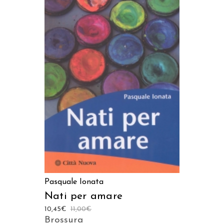
AGGIUNGI AL CARRELLO
Pasquale Ionata
Nati per amare
10,45
€
11,00
€
Brossura