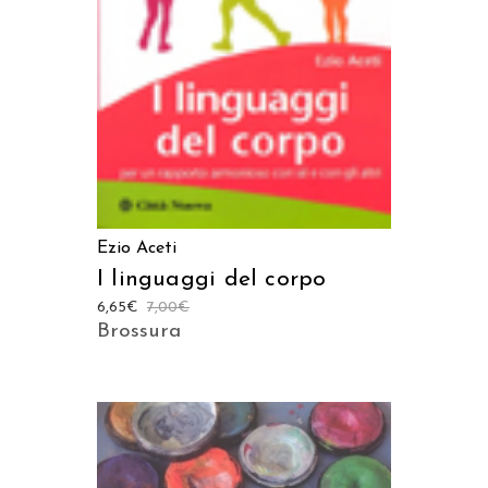
Ezio Aceti
I linguaggi del corpo
6,65
€
7,00
€
Brossura