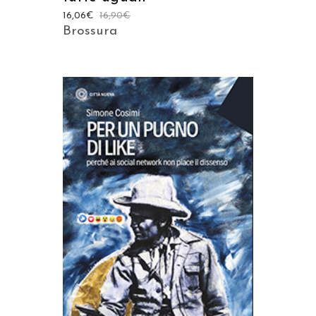
16,06
€
16,90
€
Brossura
AGGIUNGI AL CARRELLO