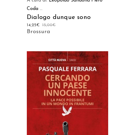
A cura di:
Leopoldo Sandonà
Piero
Coda
...
Dialogo dunque sono
14,25
€
15,00
€
Brossura
AGGIUNGI AL CARRELLO