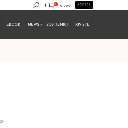
0
ACCEDI
0,00
€
EBOOK
NEWS
SOSTIENICI
RIVISTE
essun prodotto nel carrello.
o