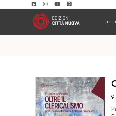
CHI S
O
9
P