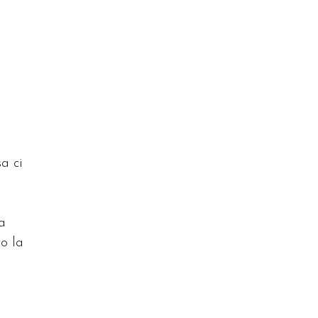
a ci
a
to la