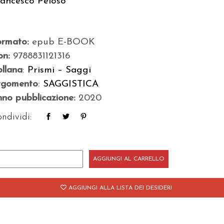
rancesco Peloso
ormato:
epub E-BOOK
bn:
9788831121316
llana
:
Prismi – Saggi
rgomento
:
SAGGISTICA
no pubblicazione:
2020
ndividi:
tre
AGGIUNGI AL CARRELLO
ericalismo
AGGIUNGI ALLA LISTA DEI DESIDERI
antità