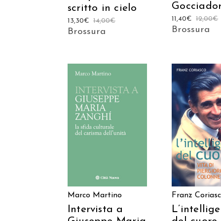
Gocciado
scritto in cielo
11,40
€
12,00
€
13,30
€
14,00
€
Brossura
Brossura
AGGIUNGI AL
AGGIUNGI
CARRELLO
CARREL
Marco Martino
Franz Corias
Intervista a
L’intellig