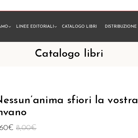
IAMO
LINEE EDITORIALI
CATALOGO LIBRI
DISTRIBUZIONE
N
Catalogo libri
essun’anima sfiori la vostr
nvano
,60
€
8,00
€