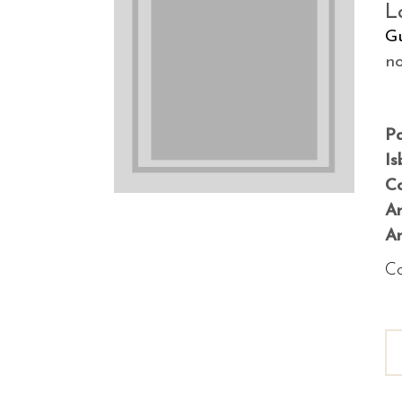
L
G
no
P
Is
Co
A
An
Co