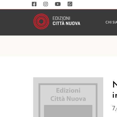
CHI S
N
i
7