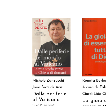
AGGIUNGI AL
AGGIUNGI
CARRELLO
CARREL
Michele Zanzucchi
Renata Borlo
Joao Braz de Aviz
A cura di:
Fab
Dalle periferie
Ciardi
Lida Ci
al Vaticano
La gioia 
11,40
€
12,00
€