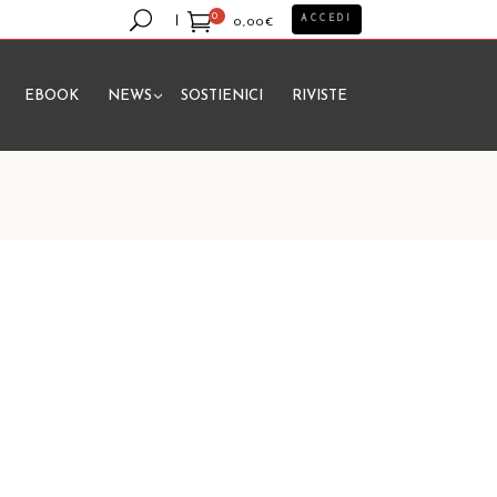
0
ACCEDI
0,00
€
EBOOK
NEWS
SOSTIENICI
RIVISTE
essun prodotto nel carrello.
a