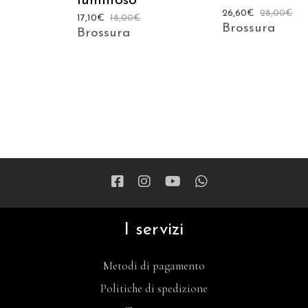
luminoso
26,60
€
28,00
€
17,10
€
18,00
€
Brossura
Brossura
I servizi
Metodi di pagamento
Politiche di spedizione