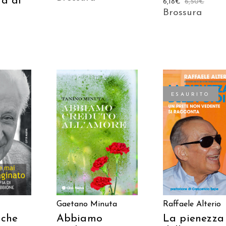
ta di
6,18
€
6,50
€
Brossura
ESAURITO
 AL
AGGIUNGI AL
LEGGI TUTTO
LO
CARRELLO
Gaetano Minuta
Raffaele Alterio
 che
Abbiamo
La pienezza