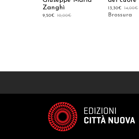
Giuseppe Maria
del cuore
Zanghì
13,30
€
14,00
€
Brossura
9,50
€
10,00
€