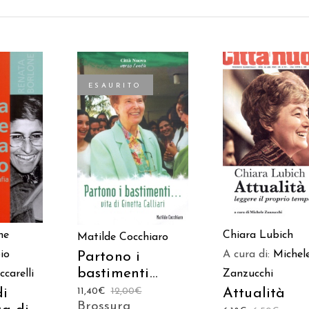
ESAURITO
 AL
AGGIUNGI AL
LEGGI TUTTO
LO
CARRELLO
Chiara Lubich
ne
Matilde Cocchiaro
A cura di:
Michel
io
Partono i
bastimenti…
Zanzucchi
ccarelli
Attualità
11,40
€
12,00
€
di
Brossura