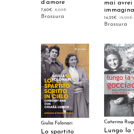
d’amore
mai avrei
immagina
7,60
€
8,00
€
Brossura
14,25
€
15,00
€
Brossura
AGGIUNGI
AGGIUNGI AL
CARREL
CARRELLO
Caterina Rug
Giulia Folonari
Lungo la 
Lo spartito