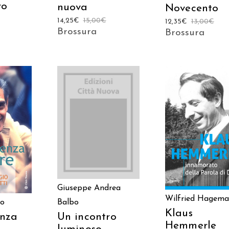
ro
nuova
Novecento
14,25
€
15,00
€
12,35
€
13,00
€
Brossura
Brossura
AGGIUNGI AL
AGGIUNGI AL
 AL
CARRELLO
CARRELLO
LO
Giuseppe Andrea
Wilfried Hagem
co
Balbo
Klaus
enza
Un incontro
Hemmerle