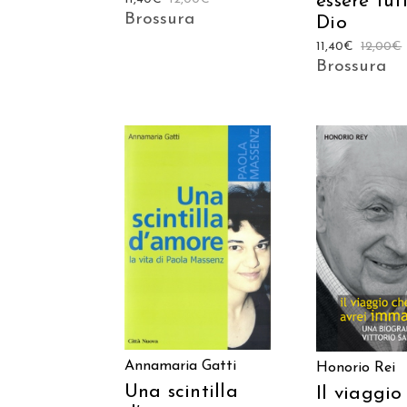
essere tut
Brossura
Dio
11,40
€
12,00
€
Brossura
AGGIUNGI AL
AGGIUNGI
CARRELLO
CARREL
Annamaria Gatti
Honorio Rei
Una scintilla
Il viaggio