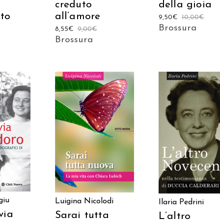
creduto
della gioia
to
all’amore
9,50
€
10,00
€
Brossura
8,55
€
9,00
€
Brossura
 AL
AGGIUNGI AL
AGGIUNGI AL
LO
CARRELLO
CARRELLO
giu
Luigina Nicolodi
Ilaria Pedrini
via
Sarai tutta
L’altro