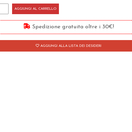
essun'anima
AGGIUNGI AL CARRELLO
iori
Spedizione gratuita oltre i 30€!
stra
vano
AGGIUNGI ALLA LISTA DEI DESIDERI
antità