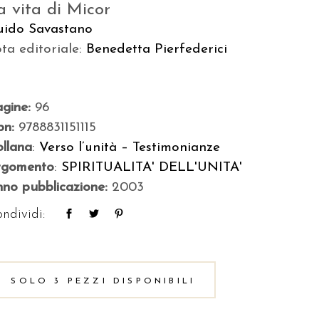
a vita di Micor
uido Savastano
ta editoriale:
Benedetta Pierfederici
agine:
96
bn:
9788831151115
llana
:
Verso l’unità – Testimonianze
rgomento
:
SPIRITUALITA' DELL'UNITA'
no pubblicazione:
2003
ndividi:
SOLO 3 PEZZI DISPONIBILI