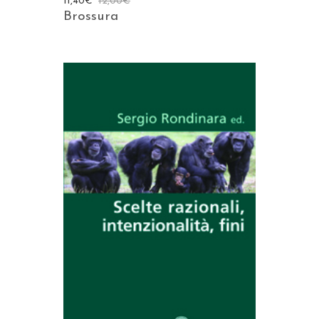
11,40
€
12,00
€
Brossura
AGGIUNGI AL CARRELLO