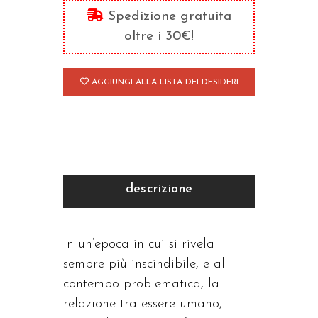
futuro
Spedizione gratuita
quantità
oltre i 30€!
AGGIUNGI ALLA LISTA DEI DESIDERI
descrizione
In un’epoca in cui si rivela
sempre più inscindibile, e al
contempo problematica, la
relazione tra essere umano,