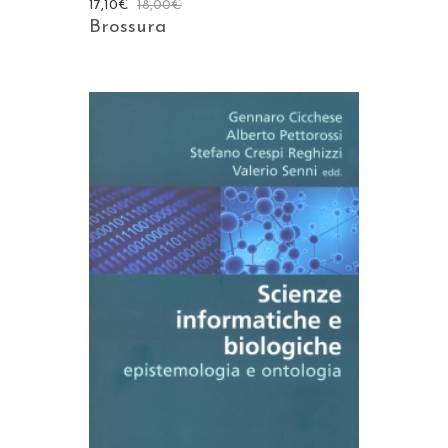
17,10
€
18,00
€
Brossura
AGGIUNGI AL CARRELLO