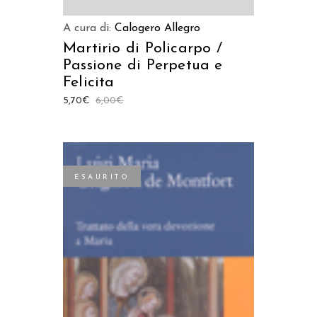
A cura di:
Calogero Allegro
Martirio di Policarpo /
Passione di Perpetua e
Felicita
5,70
€
6,00
€
ESAURITO
LEGGI TUTTO