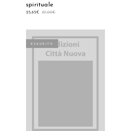
spirituale
25,65
€
27,00
€
ESAURITO
LEGGI TUTTO