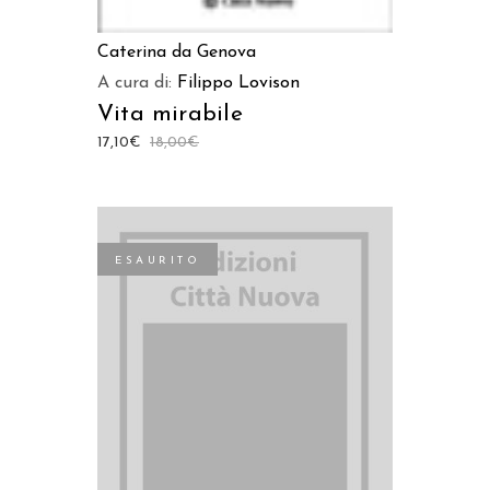
Caterina da Genova
A cura di:
Filippo Lovison
Vita mirabile
17,10
€
18,00
€
ESAURITO
LEGGI TUTTO