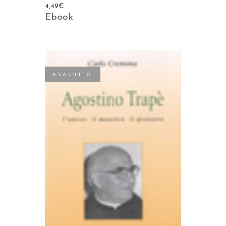
4,49
€
Ebook
ESAURITO
LEGGI TUTTO