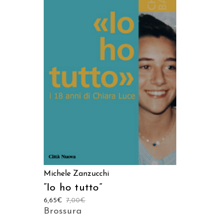
LEGGI TUTTO
Michele Zanzucchi
“Io ho tutto”
6,65
€
7,00
€
Brossura