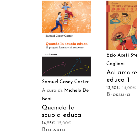
AGGIUNGI
CARREL
AGGIUNGI AL
CARRELLO
Ezio Aceti
St
Cagliani
Ad amare 
educa 1
Samuel Casey Carter
13,30
€
14,00
€
A cura di:
Michele De
Brossura
Beni
Quando la
scuola educa
14,25
€
15,00
€
Brossura