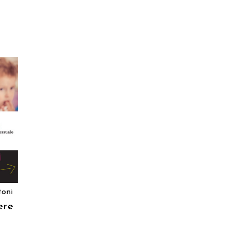
toni
ere