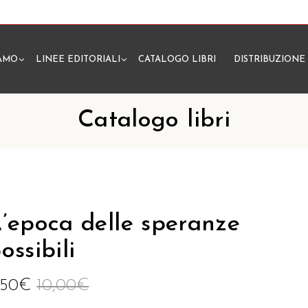
IAMO
LINEE EDITORIALI
CATALOGO LIBRI
DISTRIBUZIONE
N
Catalogo libri
’epoca delle speranze
ossibili
,50
€
10,00
€