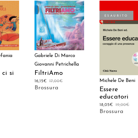
ESAURITO
 AL
AGGIUNGI AL
LO
CARRELLO
LEGGI TUTTO
efania
Gabriele Di Marco
Giovanni Petrichella
ci si
FiltriAmo
Michele De Beni
16,15
€
17,00
€
Brossura
Essere
educatori
18,05
€
19,00
€
Brossura