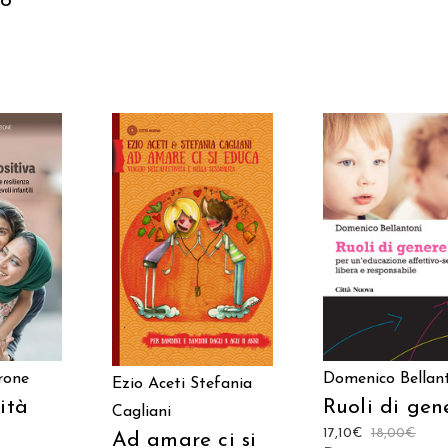
ro
 AL
AGGIUNGI AL
AGGIUNGI AL
LO
CARRELLO
CARRELLO
rone
Domenico Bellan
Ezio Aceti
Stefania
ità
Ruoli di gen
Cagliani
17,10
€
18,00
€
Ad amare ci si