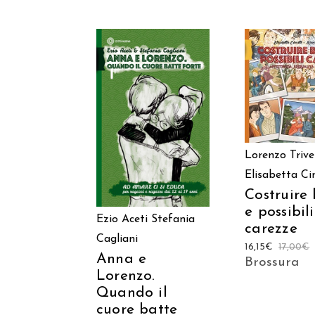
AGGIUNGI
CARREL
AGGIUNGI AL
CARRELLO
Lorenzo Trivel
Elisabetta Ci
Costruire
e possibili
Ezio Aceti
Stefania
carezze
Cagliani
16,15
€
17,00
€
Anna e
Brossura
Lorenzo.
Quando il
cuore batte