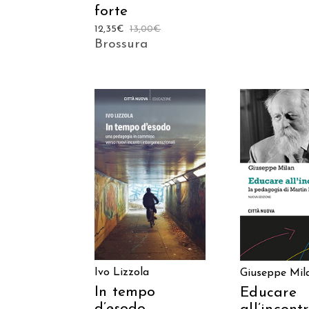
forte
12,35
€
13,00
€
Brossura
AGGIUNGI AL
AGGIUNGI
CARRELLO
CARREL
Ivo Lizzola
Giuseppe Mil
In tempo
Educare
d’esodo