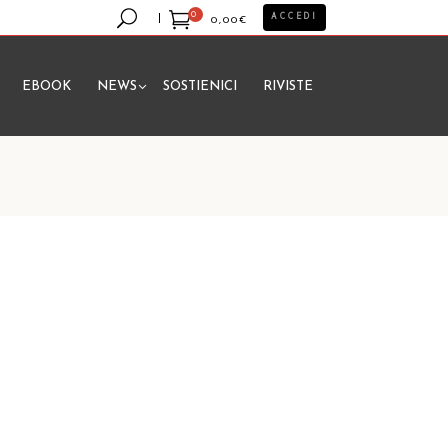
0
ACCEDI
0,00
€
EBOOK
NEWS
SOSTIENICI
RIVISTE
essun prodotto nel carrello.