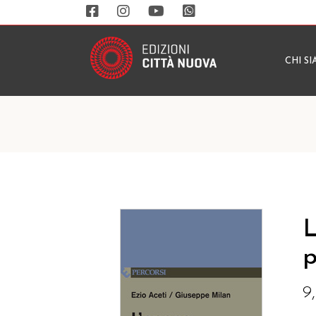
CHI S
L
p
9