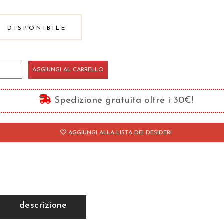
DISPONIBILE
'epoca
AGGIUNGI AL CARRELLO
lle
peranze
Spedizione gratuita oltre i 30€!
ssibili
antità
AGGIUNGI ALLA LISTA DEI DESIDERI
descrizione