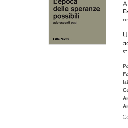
A
Ez
r
U
a
s
P
F
Is
Co
A
An
Co