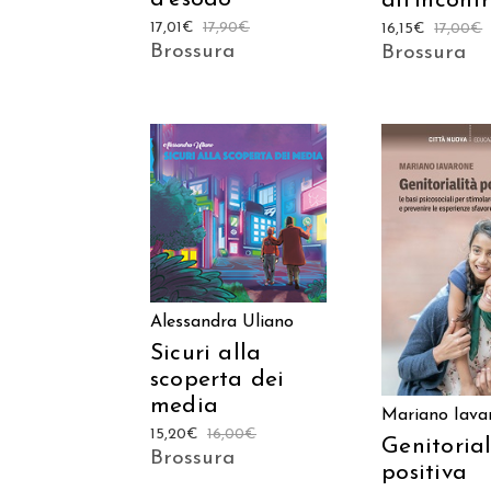
all’incont
17,01
€
17,90
€
16,15
€
17,00
€
Brossura
Brossura
AGGIUNGI AL
CARRELLO
AGGIUNGI
CARREL
Alessandra Uliano
Sicuri alla
scoperta dei
media
Mariano Iava
15,20
€
16,00
€
Genitorial
Brossura
positiva