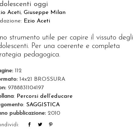
dolescenti oggi
io Aceti
,
Giuseppe Milan
edazione:
Ezio Aceti
no strumento utile per capire il vissuto degli
dolescenti. Per una coerente e completa
trategia pedagogica.
agine:
112
ormato:
14x21 BROSSURA
bn:
9788831104197
llana
:
Percorsi dell’educare
rgomento
:
SAGGISTICA
no pubblicazione:
2010
ndividi: