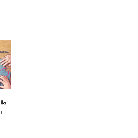
lla
i