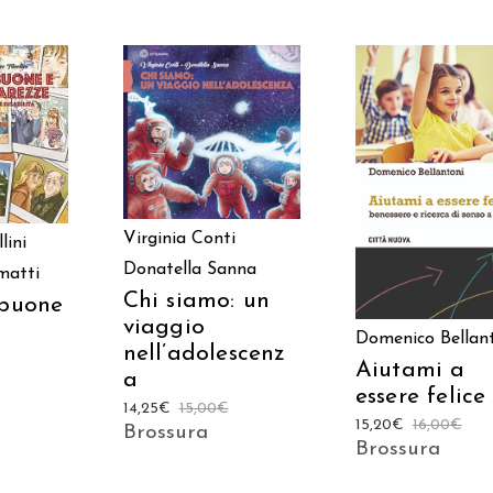
AGGIUNGI AL
 AL
CARRELLO
LO
AGGIUNGI AL
CARRELLO
Virginia Conti
lini
Donatella Sanna
matti
Chi siamo: un
 buone
viaggio
Domenico Bellan
nell’adolescenz
Aiutami a
a
essere felice
14,25
€
15,00
€
15,20
€
16,00
€
Brossura
Brossura