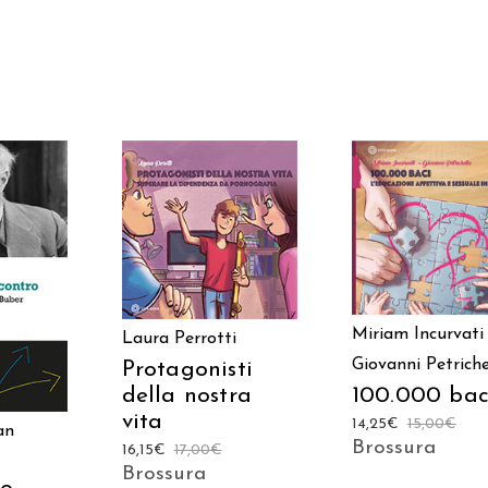
AGGIUNGI AL
AGGIUNGI AL
CARRELLO
CARRELLO
 AL
LO
Miriam Incurvati
Laura Perrotti
Giovanni Petriche
Protagonisti
100.000 bac
della nostra
vita
14,25
€
15,00
€
an
Brossura
16,15
€
17,00
€
Brossura