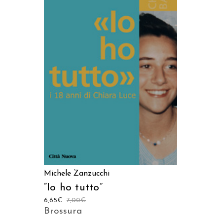
LEGGI TUTTO
Michele Zanzucchi
“Io ho tutto”
6,65
€
7,00
€
Brossura