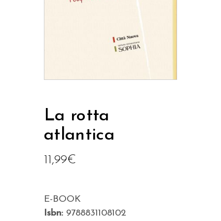
La rotta
atlantica
11,99
€
E-BOOK
Isbn:
9788831108102