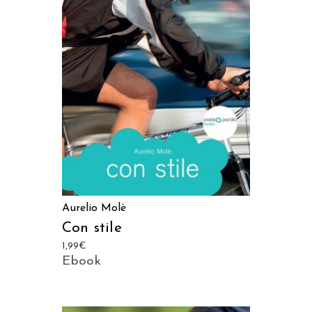
LEGGI TUTTO
Aurelio Molè
Con stile
1,99
€
Ebook