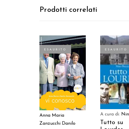
Prodotti correlati
ESAURITO
ESAURITO
LEGGI TU
LEGGI TUTTO
A cura di:
Nin
Anna Maria
Tutto su
Zanzucchi
Danilo