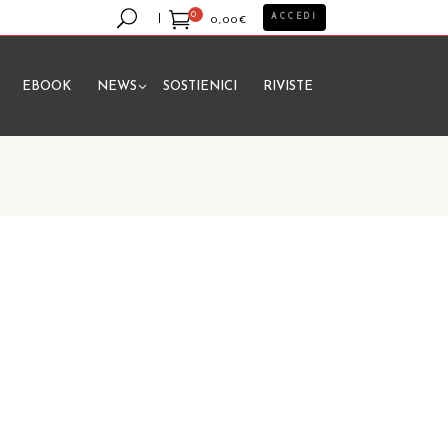
0
ACCEDI
0,00
€
EBOOK
NEWS
SOSTIENICI
RIVISTE
essun prodotto nel carrello.