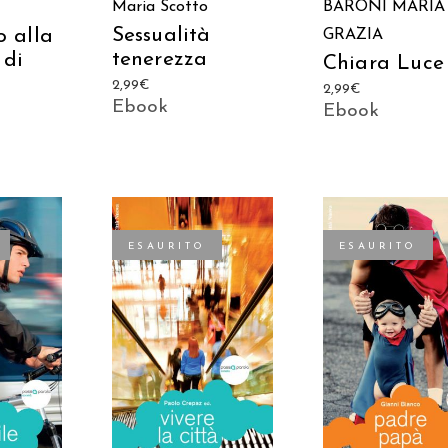
Maria Scotto
BARONI MARIA
Sessualità
 alla
GRAZIA
tenerezza
 di
Chiara Luce
2,99
€
2,99
€
Ebook
Ebook
ESAURITO
ESAURITO
TTO
LEGGI TUTTO
LEGGI TUTTO