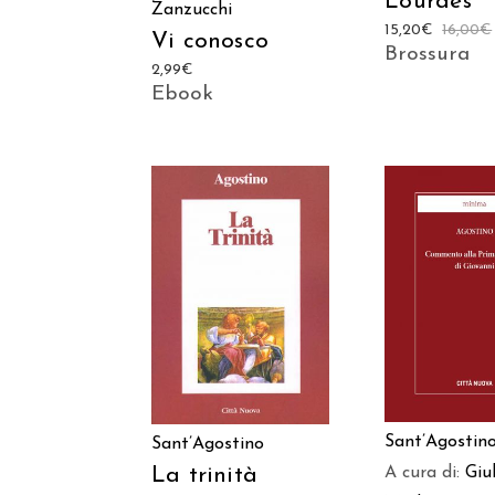
Lourdes
Zanzucchi
15,20
€
16,00
€
Vi conosco
Brossura
2,99
€
Ebook
AGGIUNGI
AGGIUNGI AL
CARREL
CARRELLO
Sant’Agostin
Sant’Agostino
A cura di:
Giu
La trinità