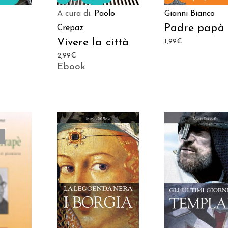
A cura di:
Paolo
Gianni Bianco
Padre papà
Crepaz
Vivere la città
1,99
€
2,99
€
Ebook
AGGIUNGI AL
AGGIUNGI AL
TTO
CARRELLO
CARRELLO