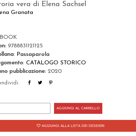
toria vera di Elena Sachsel
lena Granata
-BOOK
bn:
9788831121125
llana
:
Passaparola
rgomento
:
CATALOGO STORICO
no pubblicazione:
2020
ndividi:
a
AGGIUNGI AL CARRELLO
agazza
he
AGGIUNGI ALLA LISTA DEI DESIDERI
ognava