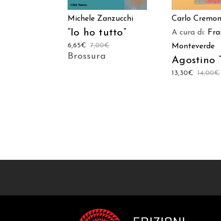
Carlo Cremo
Michele Zanzucchi
“Io ho tutto”
A cura di:
Fra
6,65
€
7,00
€
Monteverde
Brossura
Agostino 
13,30
€
14,00
€