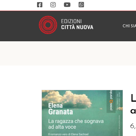
CHI S
L
a
6