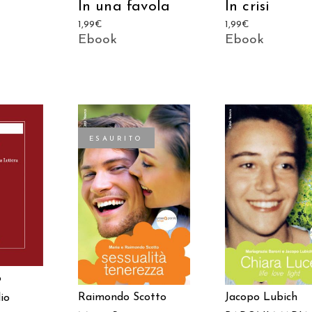
In una favola
In crisi
1,99
€
1,99
€
Ebook
Ebook
ESAURITO
 AL
AGGIUNGI AL
LEGGI TUTTO
LO
CARRELLO
o
Raimondo Scotto
Jacopo Lubich
lio