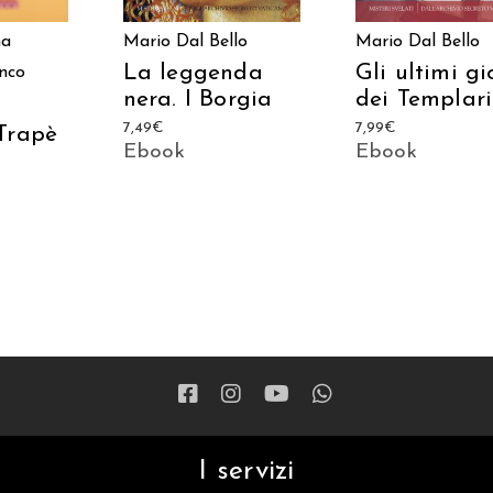
na
Mario Dal Bello
Mario Dal Bello
La leggenda
Gli ultimi gi
nco
nera. I Borgia
dei Templari
7,49
€
7,99
€
Trapè
Ebook
Ebook
I servizi