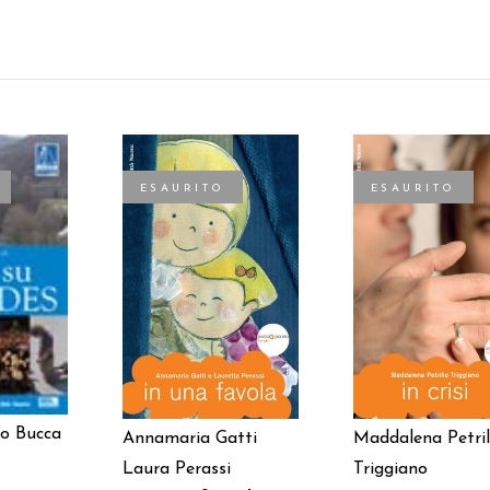
ESAURITO
ESAURITO
TTO
LEGGI TUTTO
LEGGI TUTTO
o Bucca
Annamaria Gatti
Maddalena Petril
Laura Perassi
Triggiano