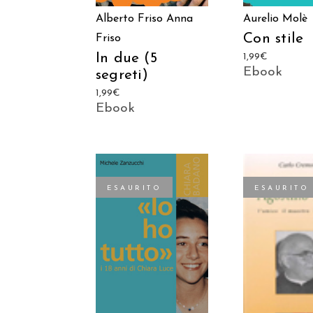
Alberto Friso
Anna
Aurelio Molè
Con stile
Friso
In due (5
1,99
€
Ebook
segreti)
1,99
€
Ebook
ESAURITO
ESAURITO
LEGGI TU
LEGGI TUTTO