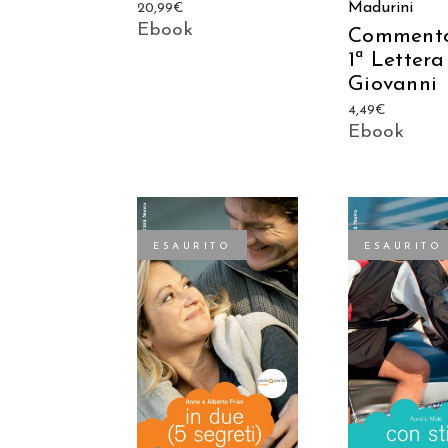
Madurini
20,99
€
Ebook
Commento
1ª Lettera
Giovanni
4,49
€
Ebook
ESAURITO
ESAURITO
LEGGI TUTTO
LEGGI TU