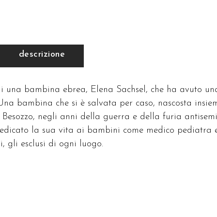
d
ta
ce
antità
descrizione
 di una bambina ebrea, Elena Sachsel, che ha avuto un
Una bambina che si è salvata per caso, nascosta insie
 Besozzo, negli anni della guerra e della furia antisemi
edicato la sua vita ai bambini come medico pediatra 
i, gli esclusi di ogni luogo.