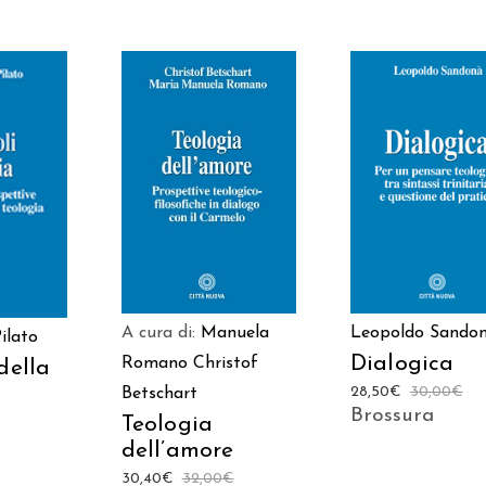
AGGIUNGI AL
AGGIUNGI AL
 AL
CARRELLO
CARRELLO
LO
A cura di:
Manuela
Leopoldo Sando
ilato
Dialogica
Romano
Christof
della
28,50
€
30,00
€
Betschart
Brossura
Teologia
dell’amore
30,40
€
32,00
€