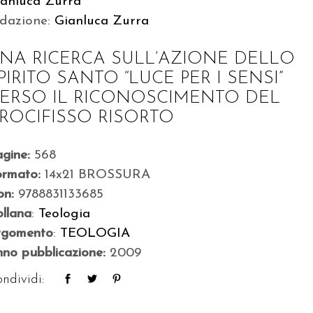
ianluca Zurra
edazione:
Gianluca Zurra
NA RICERCA SULL’AZIONE DELLO
PIRITO SANTO “LUCE PER I SENSI”
ERSO IL RICONOSCIMENTO DEL
ROCIFISSO RISORTO
agine:
568
ormato:
14x21 BROSSURA
bn:
9788831133685
llana
:
Teologia
rgomento
:
TEOLOGIA
no pubblicazione:
2009
ndividi: