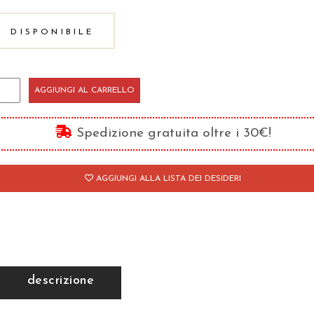
DISPONIBILE
AGGIUNGI AL CARRELLO
stri
nsi
Spedizione gratuita oltre i 30€!
lumina"
antità
AGGIUNGI ALLA LISTA DEI DESIDERI
descrizione