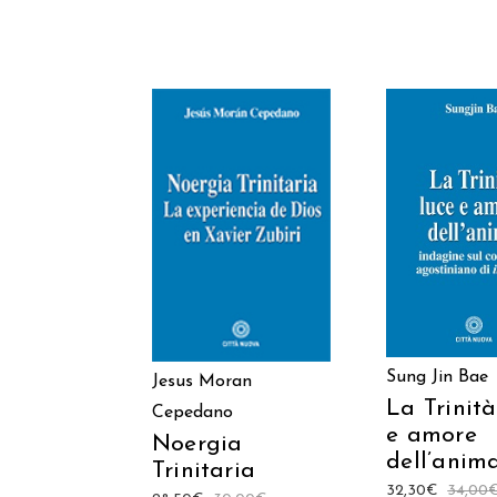
AGGIUNGI
AGGIUNGI AL
CARREL
CARRELLO
Sung Jin Bae
Jesus Moran
La Trinità
Cepedano
e amore
Noergia
dell’anim
Trinitaria
32,30
€
34,00