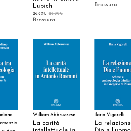
Brossura
Lubich
26,60
€
28,00
€
Brossura
 AL
AGGIUNGI AL
AGGIUNGI AL
LO
CARRELLO
CARRELLO
udiano
William Abbruzzese
Ilaria Vigorelli
La carità
La relazione
lemenzia
intellettuale in
Dio e l’uomo