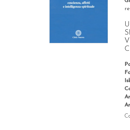
G
r
U
S
V
C
P
F
Is
Co
A
An
Co