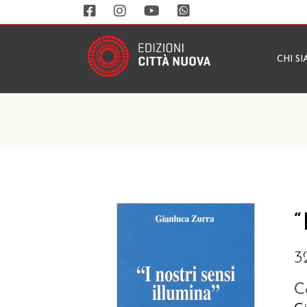
CHI S
“
3
C