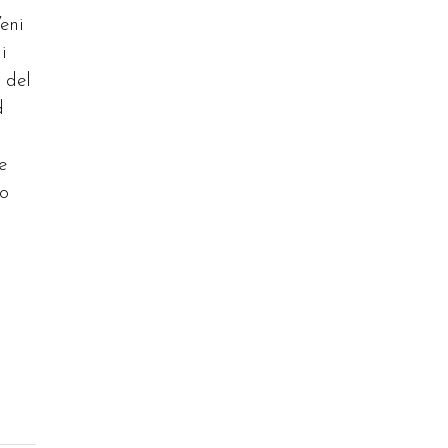
eni
i
 del
d
e
co