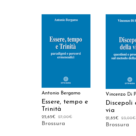
AGGIUNGI AL
AGGIUNGI
CARRELLO
CARREL
Antonio Bergamo
Vincenzo Di P
Essere, tempo e
Discepoli 
Trinità
via
25,65
€
27,00
€
21,85
€
23,00
€
Brossura
Brossura