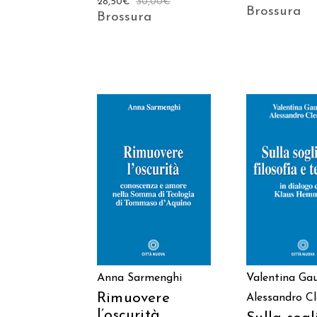
28,50
€
30,00
€
Brossura
Brossura
AGGIUNGI AL
AGGIUNGI
CARRELLO
CARREL
Anna Sarmenghi
Valentina Ga
Rimuovere
Alessandro C
l’oscurità