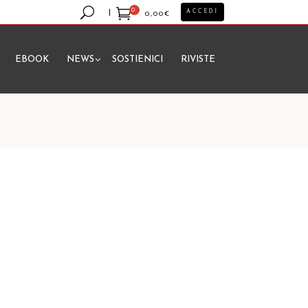
0
ACCEDI
0,00
€
EBOOK
NEWS
SOSTIENICI
RIVISTE
essun prodotto nel carrello.