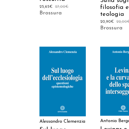
Sulla sogl
filosofia e
25,65
€
27,00
€
Brossura
teologia
20,90
€
22,00
Brossura
AGGIUNGI AL
AGGIUNGI
CARRELLO
CARREL
Antonio Ber
Alessandro Clemenzia