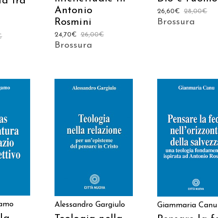
ia tra
Antonio
26,60
€
28,00
€
Rosmini
Brossura
24,70
€
26,00
€
€
Brossura
 AL
AGGIUNGI AL
AGGIUNGI AL
LO
CARRELLO
CARRELLO
gamo
Alessandro Gargiulo
Giammaria Canu