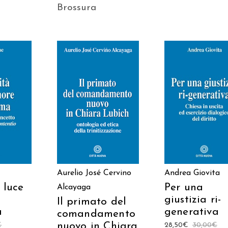
Brossura
 AL
AGGIUNGI AL
AGGIUNGI AL
LO
CARRELLO
CARRELLO
Aurelio José Cervino
Andrea Giovita
 luce
Per una
Alcayaga
giustizia ri-
Il primato del
a
generativa
comandamento
nuovo in Chiara
€
28,50
€
30,00
€