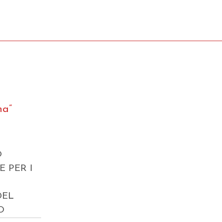
na”
O
E PER I
DEL
O