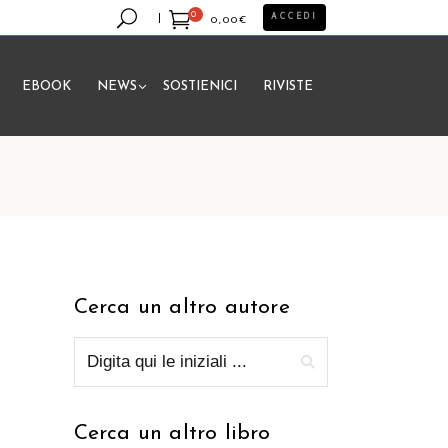
0
ACCEDI
0,00
€
EBOOK
NEWS
SOSTIENICI
RIVISTE
essun prodotto nel carrello.
Cerca un altro autore
Cerca un altro libro