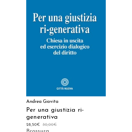
AGGIUNGI AL CARRELLO
Andrea Giovita
Per una giustizia ri-
generativa
28,50
€
30,00
€
Brossura