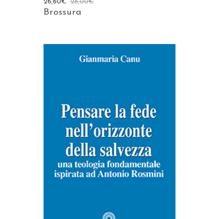
26,60
€
28,00
€
Brossura
AGGIUNGI AL CARRELLO