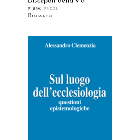
Discepoli della via
21,85
€
23,00
€
Brossura
AGGIUNGI AL CARRELLO