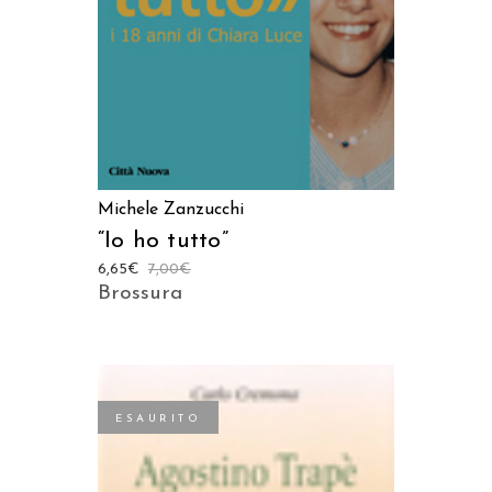
Michele Zanzucchi
“Io ho tutto”
6,65
€
7,00
€
Brossura
ESAURITO