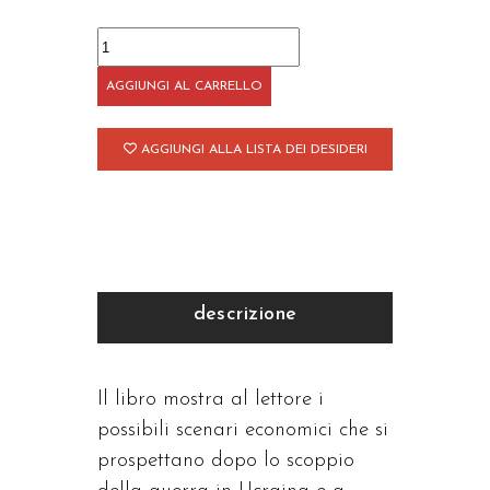
Di
tasca
AGGIUNGI AL CARRELLO
nostra
quantità
AGGIUNGI ALLA LISTA DEI DESIDERI
descrizione
Il libro mostra al lettore i
possibili scenari economici che si
prospettano dopo lo scoppio