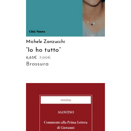
Michele Zanzucchi
“Io ho tutto”
6,65
€
7,00
€
Brossura