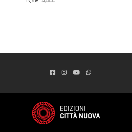
13,30
€
14,00
€