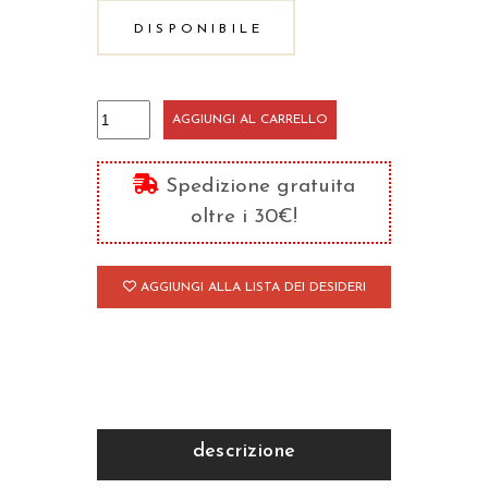
DISPONIBILE
Catechesi
AGGIUNGI AL CARRELLO
sui
Padri
Spedizione gratuita
della
oltre i 30€!
Chiesa
quantità
AGGIUNGI ALLA LISTA DEI DESIDERI
descrizione