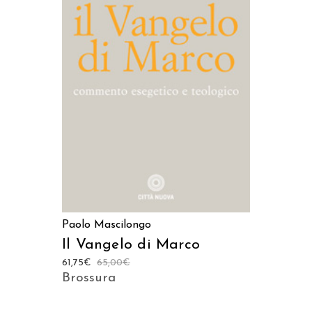
AGGIUNGI AL CARRELLO
Paolo Mascilongo
Il Vangelo di Marco
61,75
€
65,00
€
Brossura