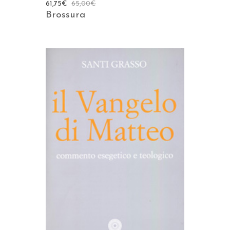
61,75
€
65,00
€
Brossura
AGGIUNGI AL CARRELLO