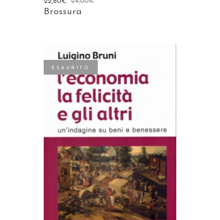
22,80
€
24,00
€
Brossura
ESAURITO
LEGGI TUTTO