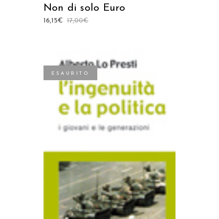
Non di solo Euro
16,15
€
17,00
€
ESAURITO
LEGGI TUTTO