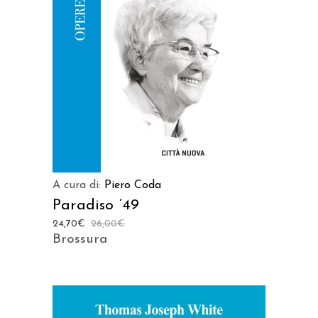
AGGIUNGI AL CARRELLO
A cura di:
Piero Coda
Paradiso ’49
24,70
€
26,00
€
Brossura