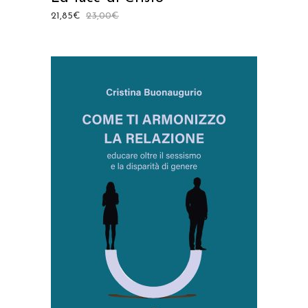
21,85
€
23,00
€
AGGIUNGI AL CARRELLO