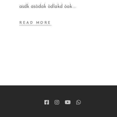
asdk asòdak òdlakd òak
READ MORE