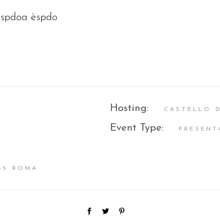
èspdoa èspdo
Hosting:
CASTELLO 
Event Type:
PRESENT
 55 ROMA