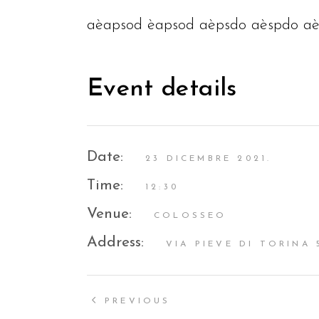
aèapsod èapsod aèpsdo aèspdo a
Event details
Date:
23 DICEMBRE 2021.
Time:
12:30
Venue:
COLOSSEO
Address:
VIA PIEVE DI TORINA
PREVIOUS