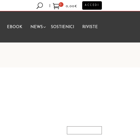
0
ACCEDI
0,00
€
EBOOK
NEWS
SOSTIENICI
RIVISTE
essun prodotto nel carrello.