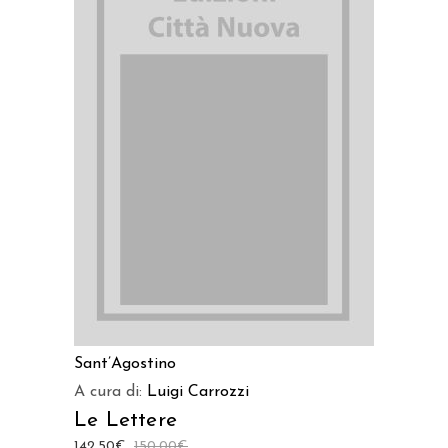
LEGGI TUTTO
Sant’Agostino
A cura di:
Luigi Carrozzi
Le Lettere
142,50
€
150,00
€