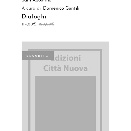
Sant’Agostino
A cura di:
Domenico Gentili
Dialoghi
114,00
€
120,00
€
ESAURITO
LEGGI TUTTO