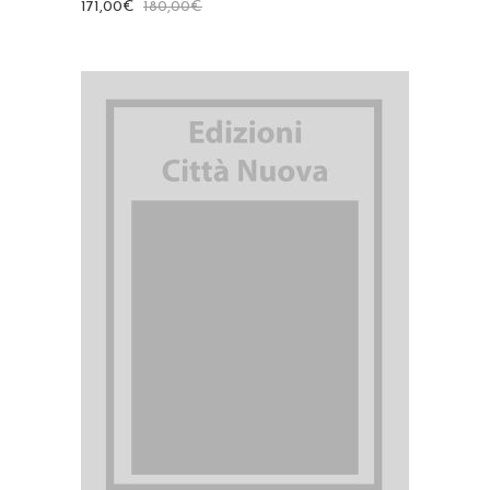
171,00
€
180,00
€
AGGIUNGI AL CARRELLO