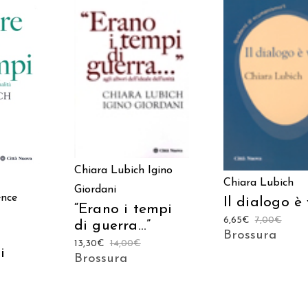
AGGIUNGI AL CARRELLO
ARRELLO
AGGIUNGI AL CAR
Chiara Lubich
Igino
Chiara Lubich
Giordani
ence
Il dialogo è 
“Erano i tempi
6,65
€
7,00
€
di guerra…”
Brossura
i
13,30
€
14,00
€
i
Brossura