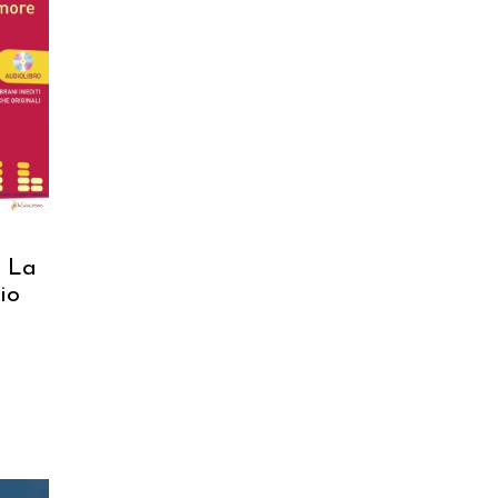
RELLO
 La
io