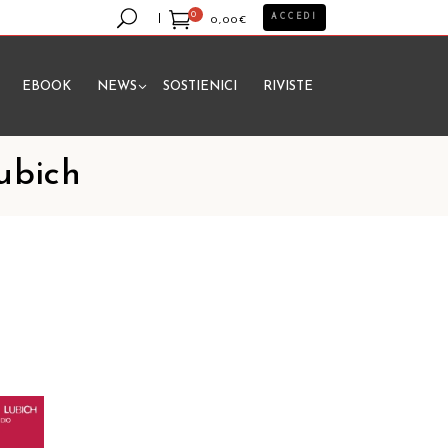
0
ACCEDI
0,00
€
EBOOK
NEWS
SOSTIENICI
RIVISTE
essun prodotto nel carrello.
Lubich