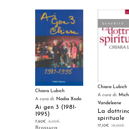
ESAURITO
LEGGI TUT
AGGIUNGI AL CARRELLO
Chiara Lubich
Chiara Lubich
A cura di:
Mich
A cura di:
Nadia Xodo
Vandeleene
Ai gen 3 (1981-
La dottrin
1995)
spirituale
7,60
€
8,00
€
17,10
€
18,00
€
Brossura