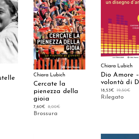
AGGIUNGI AL CAR
ARRELLO
AGGIUNGI AL CARRELLO
Chiara Lubich
Dio Amore –
Chiara Lubich
telle
volontà di D
Cercate la
pienezza della
18,53
€
19,50
€
Rilegato
gioia
7,60
€
8,00
€
Brossura