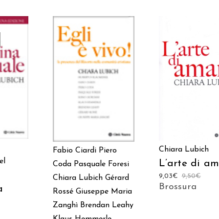
TO
AGGIUNGI AL CAR
AGGIUNGI AL CARRELLO
Chiara Lubich
Fabio Ciardi
Piero
el
L’arte di a
Coda
Pasquale Foresi
9,03
€
9,50
€
Chiara Lubich
Gérard
Brossura
a
Rossé
Giuseppe Maria
Zanghì
Brendan Leahy
Klaus Hemmerle