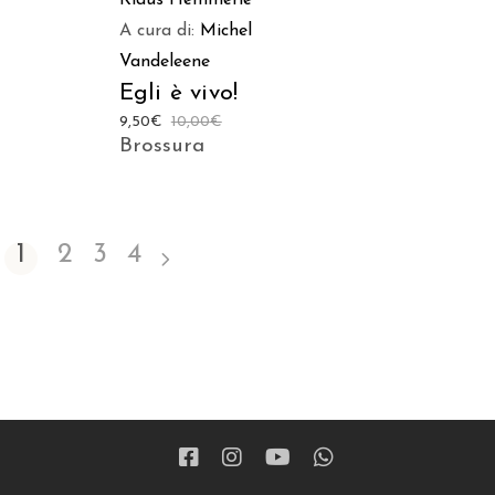
A cura di:
Michel
Vandeleene
Egli è vivo!
9,50
€
10,00
€
Brossura
1
2
3
4