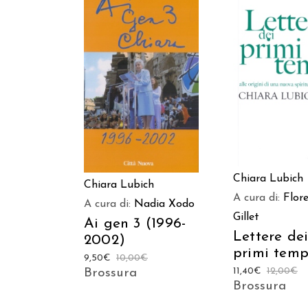
AGGIUNGI AL C
AGGIUNGI AL CARRELLO
Chiara Lubich
Chiara Lubich
A cura di:
Flor
A cura di:
Nadia Xodo
Gillet
Ai gen 3 (1996-
Lettere de
2002)
primi temp
9,50
€
10,00
€
11,40
€
12,00
€
Brossura
Brossura