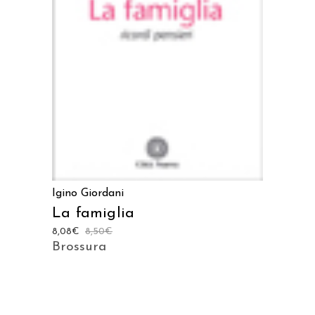
AGGIUNGI AL CARRELLO
Igino Giordani
La famiglia
8,08
€
8,50
€
Brossura