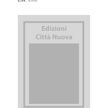
6,18
€
6,50
€
AGGIUNGI AL CARRELLO