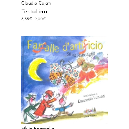
Claudio Cajati
Testafina
8,55
€
9,00
€
AGGIUNGI AL CARRELLO
Silvia Roncaglia