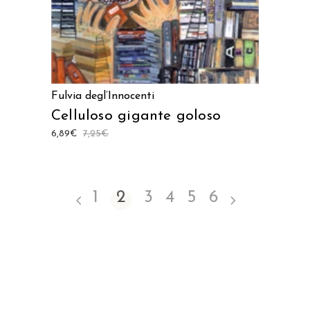
Fulvia degl’Innocenti
Celluloso gigante goloso
6,89
€
7,25
€
1
2
3
4
5
6