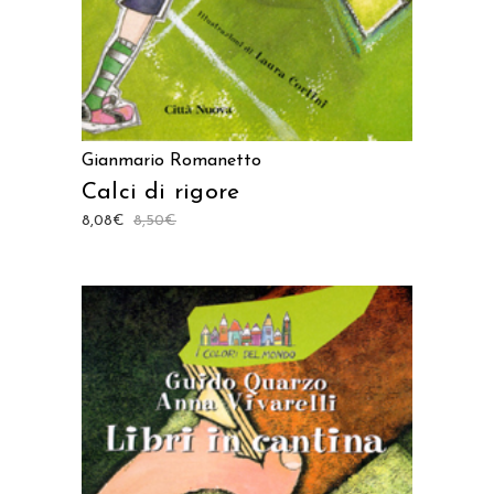
Gianmario Romanetto
Calci di rigore
8,08
€
8,50
€