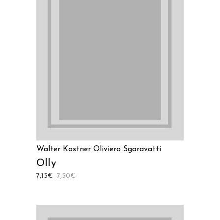
AGGIUNGI AL CARRELLO
Walter Kostner
Oliviero Sgaravatti
Olly
7,13
€
7,50
€