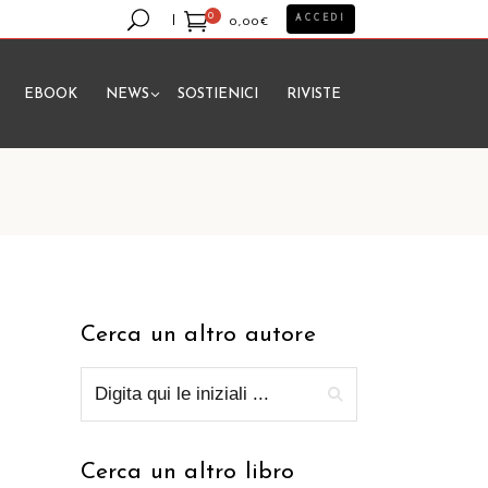
0
ACCEDI
0,00
€
EBOOK
NEWS
SOSTIENICI
RIVISTE
essun prodotto nel carrello.
Cerca un altro autore
Cerca un altro libro