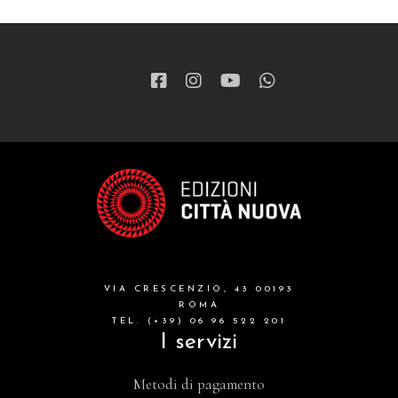
patristica
narrativa
letteratura spirituale
grandi opere
formazione cristiana e liturgia
catalogo storico
bibbia
VIA CRESCENZIO, 43 00193
attualita'
ROMA
TEL. (+39) 06 96 522 201
I servizi
Metodi di pagamento