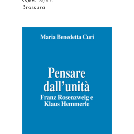
26,60
€
28,00
€
Brossura
AGGIUNGI AL CARRELLO