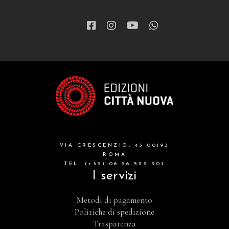
narrativa
letteratura spirituale
grandi opere
formazione cristiana e liturgia
catalogo storico
bibbia
VIA CRESCENZIO, 43 00193
attualita'
ROMA
TEL. (+39) 06 96 522 201
I servizi
Metodi di pagamento
Politiche di spedizione
Trasparenza