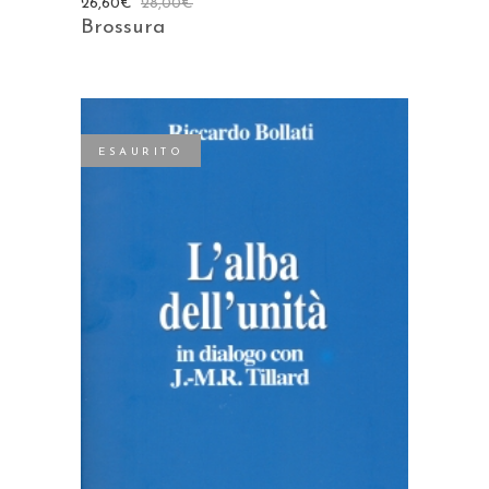
26,60
€
28,00
€
Brossura
ESAURITO
LEGGI TUTTO