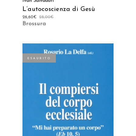
Ivan Salvadori
L’autocoscienza di Gesù
26,60
€
28,00
€
Brossura
ESAURITO
LEGGI TUTTO