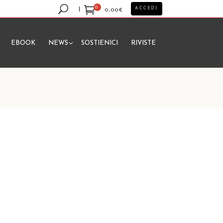
0
ACCEDI
0,00
€
EBOOK
NEWS
SOSTIENICI
RIVISTE
essun prodotto nel carrello.