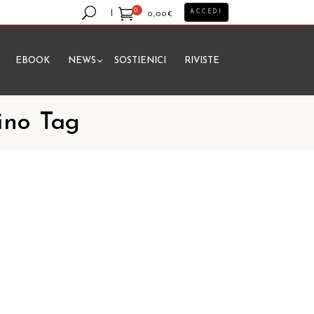
0
ACCEDI
0,00
€
EBOOK
NEWS
SOSTIENICI
RIVISTE
essun prodotto nel carrello.
ino Tag