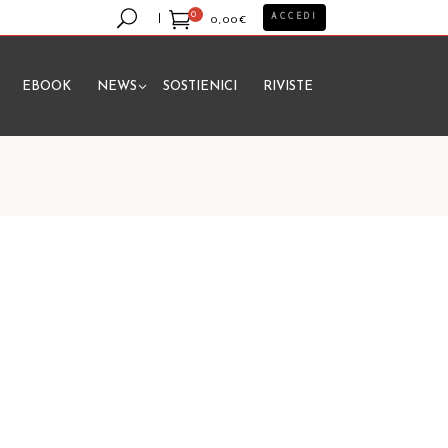
0
ACCEDI
0,00
€
EBOOK
NEWS
SOSTIENICI
RIVISTE
essun prodotto nel carrello.