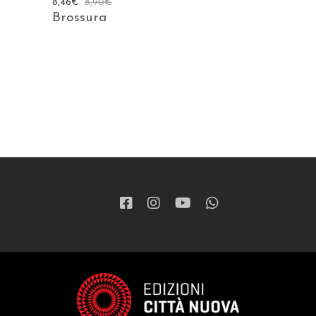
8,46
€
8,90
€
Brossura