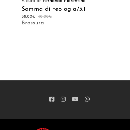
A cura di:
Fernando Fiorentino
Somma di teologia/3.1
38,00
€
40,00
€
Brossura