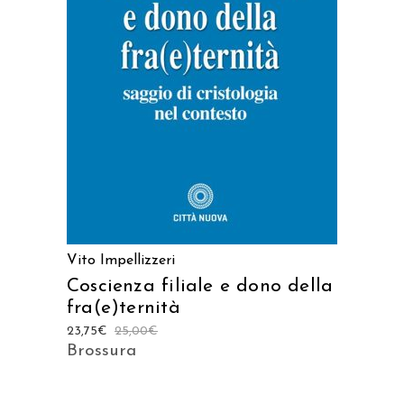
LEGGI TUTTO
Vito Impellizzeri
Coscienza filiale e dono della
fra(e)ternità
23,75
€
25,00
€
Brossura