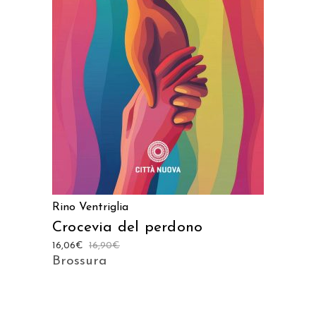
AGGIUNGI AL CARRELLO
Rino Ventriglia
Crocevia del perdono
16,06
€
16,90
€
Brossura