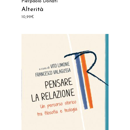
Pierpaolo Donati
Alterità
10,99
€
Prodotto acquistabile sui
seguenti store
ACQUISTA SU AMAZON
ACQUISTA SU IBS